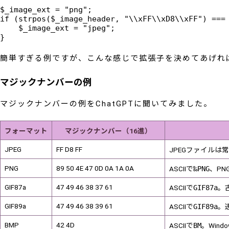
$_image_ext = "png";

if (strpos($_image_header, "\\xFF\\xD8\\xFF") === 
    $_image_ext = "jpeg";

簡単すぎる例ですが、こんな感じで拡張子を決めてあげれ
マジックナンバーの例
マジックナンバーの例をChatGPTに聞いてみました。
フォーマット
マジックナンバー（16進）
JPEG
FF D8 FF
JPEGファイルは
PNG
89 50 4E 47 0D 0A 1A 0A
ASCIIで
‰PNG
、PN
GIF87a
47 49 46 38 37 61
ASCIIで
GIF87a
。
GIF89a
47 49 46 38 39 61
ASCIIで
GIF89a
。
BMP
42 4D
ASCIIで
BM
。Windo