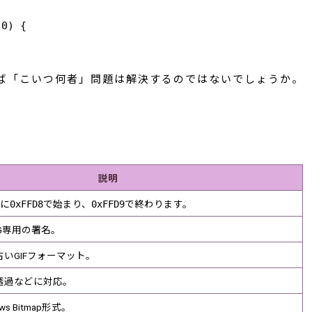
0) {

ば「こいつ何者」問題は解決するのではないでしょうか。
説明
常に
0xFFD8
で始まり、
0xFFD9
で終わります。
G専用の署名。
古いGIFフォーマット。
透過などに対応。
ws Bitmap形式。