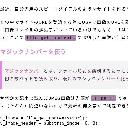
最近、自分専用のスピードダイアルのようなサイトを作ろ
その中でサイトのURLを登録する際にOGPで画像のURL
に画像ファイルの拡張子がついているわけでもなく、「は
いうことで
で取得した画像が何者
file_get_contents
マジックナンバーを使う
マジックナンバー
とは、ファイル形式を識別するために
初の数バイトを読み取り、既知のマジックナンバーと比較するこ
昔何かの記事で読んだJPEG画像は先頭が
で始
FF D8 FF
は（たぶん）間違いないわけで先頭の何文字かで判定でき
$_image = file_get_contents($url);

$_image_header = substr($_image, 0, 8);
