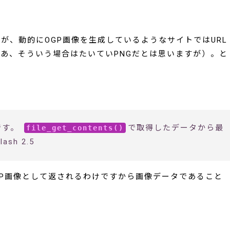
が、動的にOGP画像を生成しているようなサイトではURL
あ、そういう場合はたいていPNGだとは思いますが）。と
です。
で取得したデータから最
file_get_contents()
h 2.5
P画像として返されるわけですから画像データであること