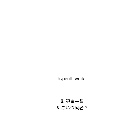
hyperdb.work
記事一覧
こいつ何者？